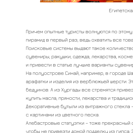
Египетска
Причем опытные туристы волнуются по этому 
пирамид в первый раз, ведь охватить все тов
Поисковые системы выдают такое количество 
сувениры, ракушки, одежда, лекарства, косм
и привести в статье лучшие варианты сувени
На полуострове Синай, например, в городе Ш
арафатки и изделия из верблюжьей шерсти. Э
бедуинов. А из Хургады все стремятся приве
купить масла, пряности, лекарства и традици
Декоративные бутыли из витражного стекла 
с картинами из цветного песка.
Алебастровые статуэтки – тоже прекрасный с
чтобы не привезти домой подделку из гипса. 