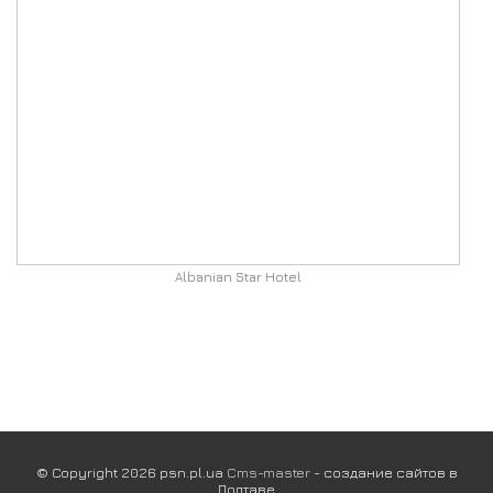
Albanian Star Hotel
© Copyright 2026 psn.pl.ua
Cms-master
- создание сайтов в
Полтаве