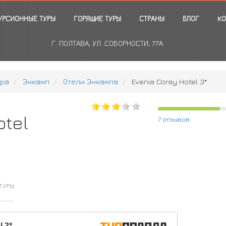
УРСИОННЫЕ ТУРЫ
ГОРЯЩИЕ ТУРЫ
СТРАНЫ
БЛОГ
КО
Г. ПОЛТАВА, УЛ. СОБОРНОСТИ, 77А
рра
Энкамп
Отели Энкампа
Evenia Coray Hotel 3*
otel
7 отзывов
ТУРЫ