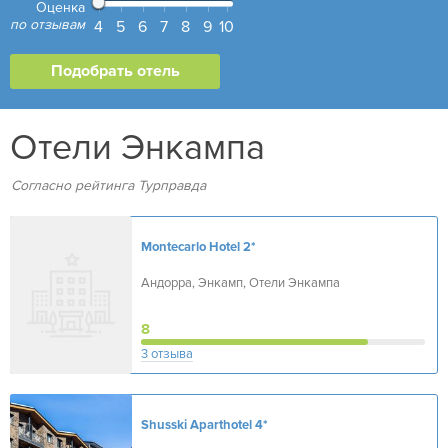
Оценка
по отзывам
4
5
6
7
8
9
10
Отели Энкампа
Согласно рейтинга Турправда
Montecarlo Hotel
2*
Андорра, Энкамп, Отели Энкампа
8
3 отзыва
Shusski Aparthotel
4*