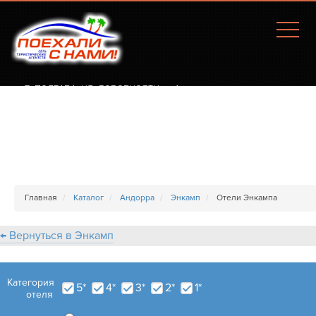
Г. ПОЛТАВА, УЛ. СОБОРНОСТИ, 77А
Главная
Каталог
Андорра
Энкамп
Отели Энкампа
← Вернуться в Энкамп
Категория
5*
4*
3*
2*
1*
отеля