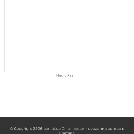
Magic Pas
© Copyright 2026 psn.pl.ua
Cms-master
- создание сайтов в
Полтаве