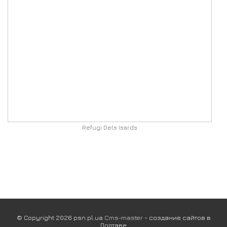
Refugi Dels Isards
© Copyright 2026 psn.pl.ua
Cms-master
- создание сайтов в
Полтаве