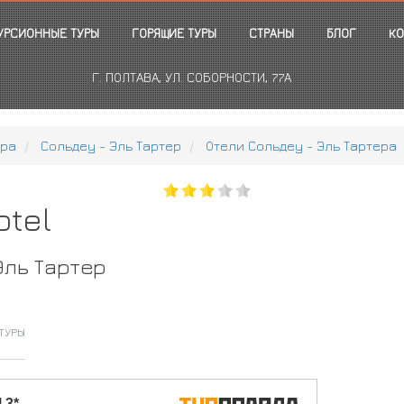
УРСИОННЫЕ ТУРЫ
ГОРЯЩИЕ ТУРЫ
СТРАНЫ
БЛОГ
КО
Г. ПОЛТАВА, УЛ. СОБОРНОСТИ, 77А
рра
Сольдеу - Эль Тартер
Отели Сольдеу - Эль Тартера
otel
Эль Тартер
ТУРЫ