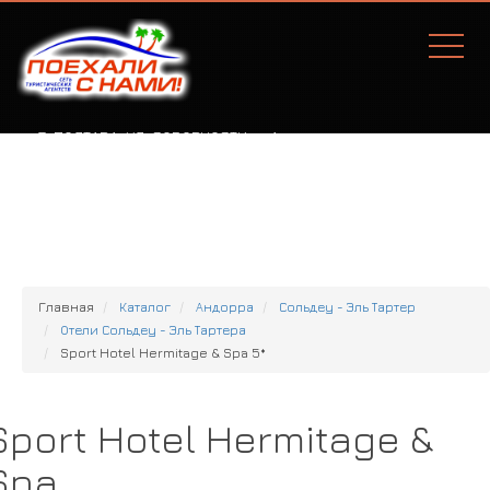
Г. ПОЛТАВА, УЛ. СОБОРНОСТИ, 77А
Главная
Каталог
Андорра
Сольдеу - Эль Тартер
Отели Сольдеу - Эль Тартера
Sport Hotel Hermitage & Spa 5*
Sport Hotel Hermitage &
Spa