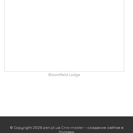
Bloomfield Lodge
© Copyright 2026 psn.pl.ua
Cms-master
- создание сайтов в
Полтаве