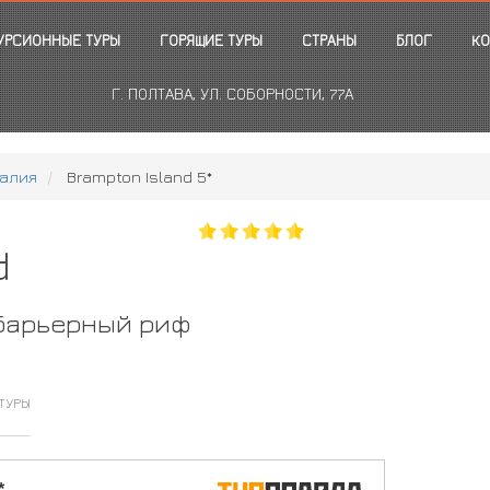
УРСИОННЫЕ ТУРЫ
ГОРЯЩИЕ ТУРЫ
СТРАНЫ
БЛОГ
КО
Г. ПОЛТАВА, УЛ. СОБОРНОСТИ, 77А
алия
Brampton Island 5*
d
 барьерный риф
ТУРЫ