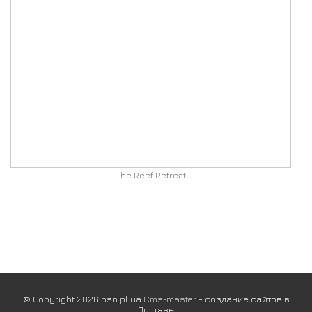
The Reef Retreat
© Copyright 2026 psn.pl.ua
Cms-master
- создание сайтов в
Полтаве