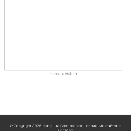
Mercure Hobart
© Copyright 2026 psn.pl.ua
Cms-master
- создание сайтов в
Полтаве