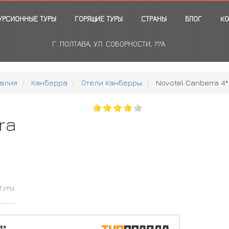
УРСИОННЫЕ ТУРЫ
ГОРЯЩИЕ ТУРЫ
СТРАНЫ
БЛОГ
КО
Г. ПОЛТАВА, УЛ. СОБОРНОСТИ, 77А
алия
Канберра
Отели Канберры
Novotel Canberra 4*
ra
ТУРЫ