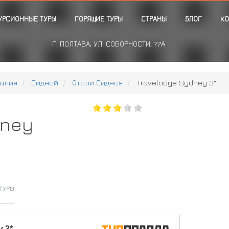
УРСИОННЫЕ ТУРЫ
ГОРЯЩИЕ ТУРЫ
СТРАНЫ
БЛОГ
КО
Г. ПОЛТАВА, УЛ. СОБОРНОСТИ, 77А
алия
Сидней
Отели Сиднея
Travelodge Sydney 3*
dney
ТУРЫ