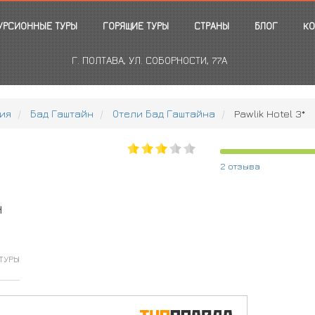
УРСИОННЫЕ ТУРЫ
ГОРЯЩИЕ ТУРЫ
СТРАНЫ
БЛОГ
КО
Г. ПОЛТАВА, УЛ. СОБОРНОСТИ, 77А
ия
Бад Гаштайн
Отели Бад Гаштайна
Pawlik Hotel 3*
2 отзыва
н
ТУРЫ