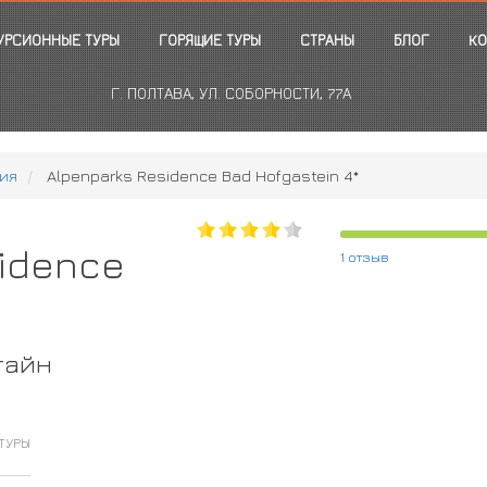
УРСИОННЫЕ ТУРЫ
ГОРЯЩИЕ ТУРЫ
СТРАНЫ
БЛОГ
КО
Г. ПОЛТАВА, УЛ. СОБОРНОСТИ, 77А
ия
Alpenparks Residence Bad Hofgastein 4*
sidence
1 отзыв
тайн
ТУРЫ