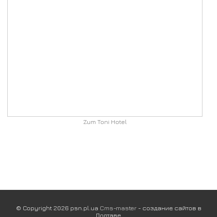
Zum Toni Hotel
© Copyright 2026 psn.pl.ua
Cms-master
- создание сайтов в
Полтаве