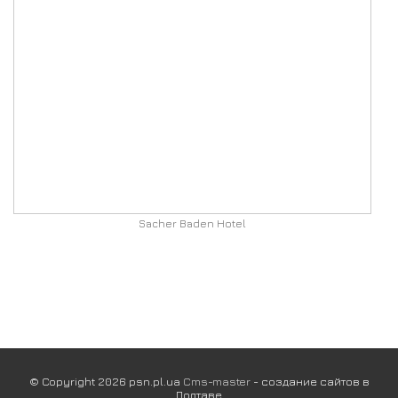
Sacher Baden Hotel
© Copyright 2026 psn.pl.ua
Cms-master
- создание сайтов в
Полтаве