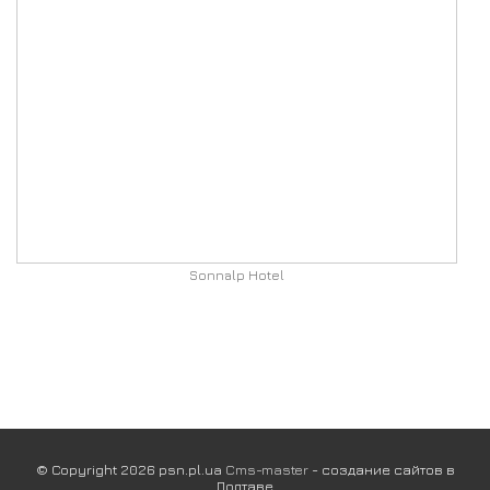
Sonnalp Hotel
© Copyright 2026 psn.pl.ua
Cms-master
- создание сайтов в
Полтаве