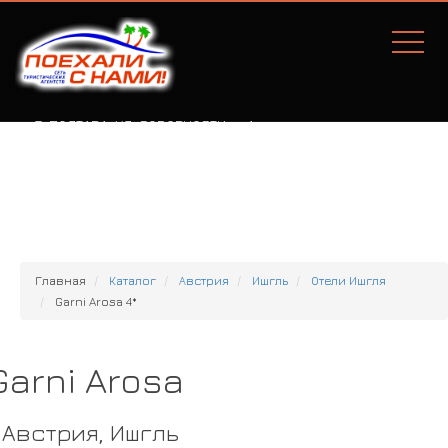
Г. ПОЛТАВА, УЛ. СОБОРНОСТИ, 77А
Главная
Каталог
Австрия
Ишгль
Отели Ишгля
Garni Arosa 4*
Garni Arosa
Австрия, Ишгль