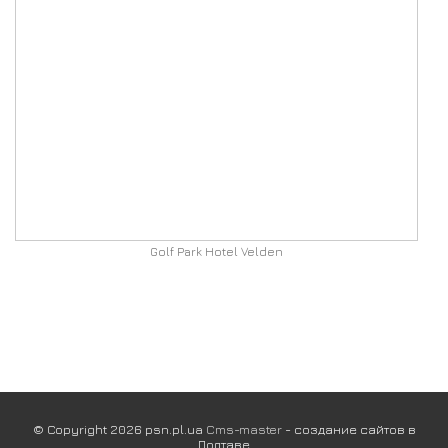
Golf Park Hotel Velden
© Copyright 2026 psn.pl.ua
Cms-master
- создание сайтов в
Полтаве