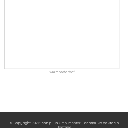
Warmbaderhof
© Copyright 2026 psn.pl.ua
Cms-master
- создание сайтов в
Полтаве