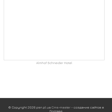
Almhof Schneider Hotel
© Copyright 2026 psn.pl.ua
Cms-master
- создание сайтов в
Полтаве