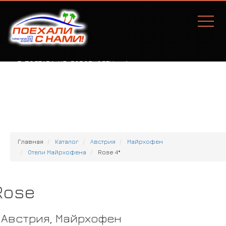
Г. ПОЛТАВА, УЛ. СОБОРНОСТИ, 77А
Главная
Каталог
Австрия
Майрхофен
Отели Майрхофена
Rose 4*
Rose
Австрия, Майрхофен