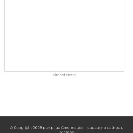
Almhof Hotel
© Copyright 2026 psn.pl.ua
Cms-master
- создание сайтов в
Полтаве