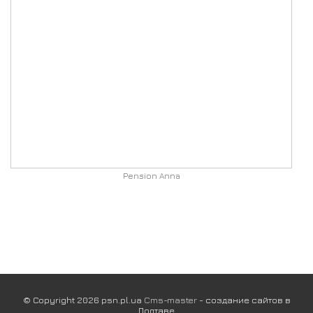
Pension Anna
© Copyright 2026 psn.pl.ua
Cms-master
- создание сайтов в
Полтаве