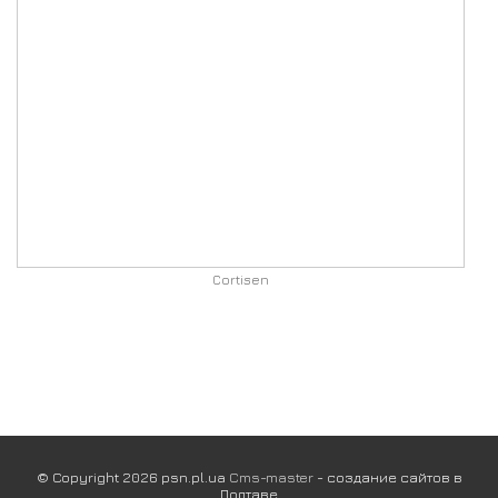
Cortisen
© Copyright 2026 psn.pl.ua
Cms-master
- создание сайтов в
Полтаве