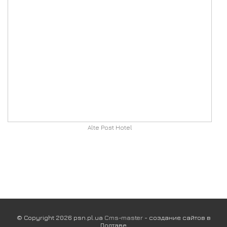
Alte Post Hotel
© Copyright 2026 psn.pl.ua
Cms-master
- создание сайтов в
Полтаве