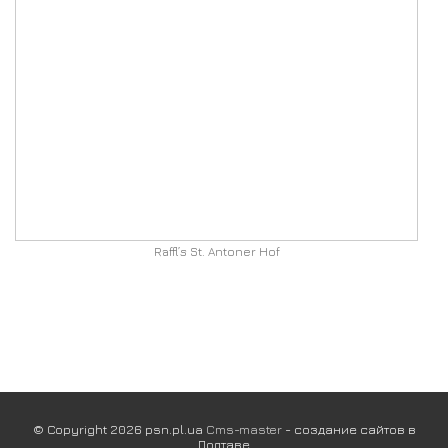
Raffl’s St. Antoner Hof
© Copyright 2026 psn.pl.ua
Cms-master
- создание сайтов в
Полтаве