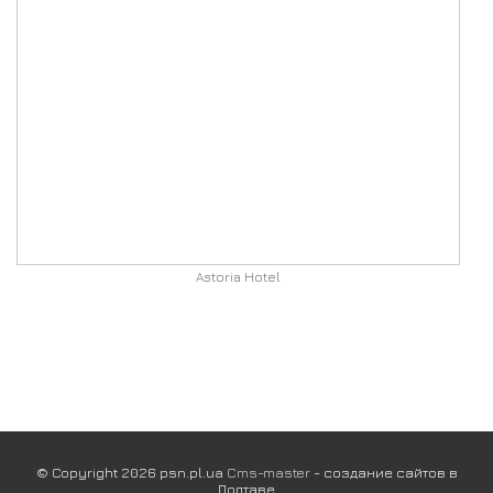
Astoria Hotel
© Copyright 2026 psn.pl.ua
Cms-master
- создание сайтов в
Полтаве