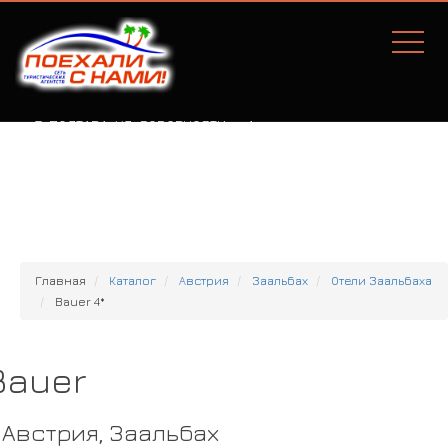
Г. ПОЛТАВА, УЛ. СОБОРНОСТИ, 77А
Главная
Каталог
Австрия
Заальбах
Отели Заальбаха
Bauer 4*
Bauer
Австрия, Заальбах