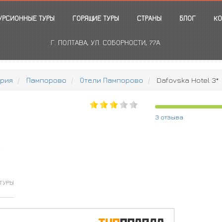
УРСИОННЫЕ ТУРЫ
ГОРЯЩИЕ ТУРЫ
СТРАНЫ
БЛОГ
КО
Г. ПОЛТАВА, УЛ. СОБОРНОСТИ, 77А
рия
Пампорово
Отели Пампорово
Dafovska Hotel 3*
3 отзыва
о
ТУРЫ