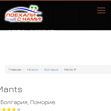
Г. ПОЛТАВА, УЛ. СОБОРНОСТИ, 77А
Главная
Каталог
Болгария
Mants 4*
Mants
Болгария, Поморие