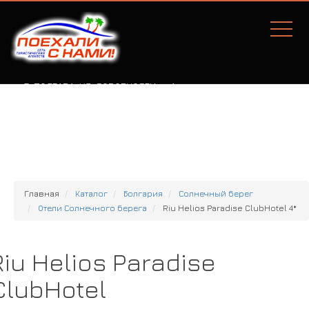
Г. ПОЛТАВА, УЛ. СОБОРНОСТИ, 77А
Главная
Каталог
Болгария
Солнечный берег
Отели Солнечного берега
Riu Helios Paradise ClubHotel 4*
Riu Helios Paradise
ClubHotel