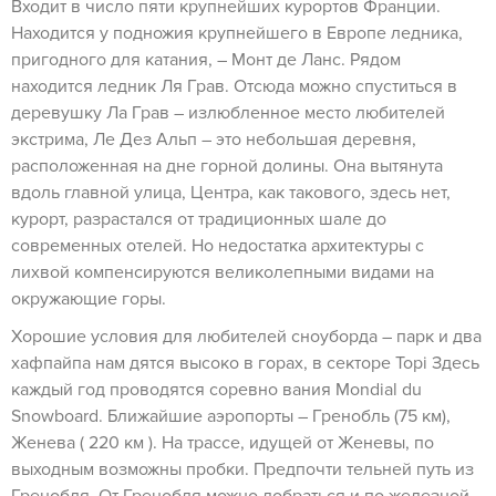
Входит в число пяти крупнейших курортов Франции.
Находится у подножия крупнейшего в Европе ледника,
пригодного для катания, – Монт де Ланс. Рядом
находится ледник Ля Грав. Отсюда можно спуститься в
деревушку Ла Грав – излюбленное место любителей
экстрима, Ле Дез Альп – это небольшая деревня,
расположенная на дне горной долины. Она вытянута
вдоль главной улица, Центра, как такового, здесь нет,
курорт, разрастался от традиционных шале до
современных отелей. Но недостатка архитектуры с
лихвой компенсируются великолепными видами на
окружающие горы.
Хорошие условия для любителей сноуборда – парк и два
хафпайпа нам дятся высоко в горах, в секторе Topi Здесь
каждый год проводятся соревно вания Mondial du
Snowboard. Ближайшие аэропорты – Гренобль (75 км),
Женева ( 220 км ). На трассе, идущей от Женевы, по
выходным возможны пробки. Предпочти тельней путь из