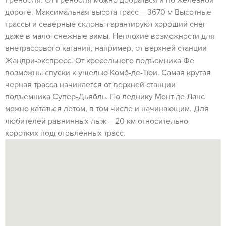
Гренобля. От Гренобля можно добраться и по железной
дороге. Максимальная высота трасс – 3670 м Высотные
трассы и северные склоны гарантируют хороший снег
даже в мало| снежные зимы. Неплохие возможности для
внетрассового катания, например, от верхней станции
Жандри-экспресс. От кресельного подъемника Фе
возможны спуски к ущелью Комб-де-Тюи. Самая крутая
черная трасса начинается от верхней станции
подъемника Супер-Дьябль. По леднику Монт де Ланс
можно кататься летом, в том числе и начинающим. Для
любителей равнинных лыж – 20 км относительно
коротких подготовленных трасс.