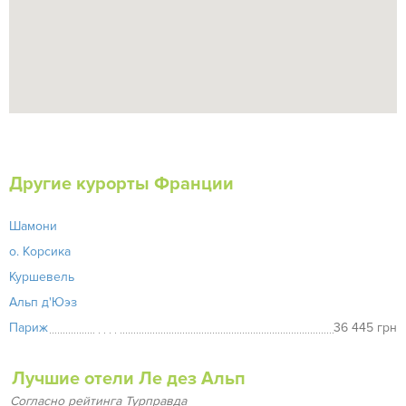
Другие курорты Франции
Шамони
о. Корсика
Куршевель
Альп д'Юэз
Париж
36 445 грн
Лучшие отели Ле дез Альп
Согласно рейтинга Турправда