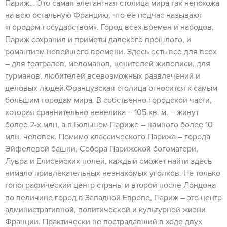
Париж… Это самая элегантная столица мира так непохожа
на всю остальную Францию, что ее подчас называют
«городом-государством». Город всех времен и народов,
Париж сохранил и приметы далекого прошлого, и
романтизм новейшего времени. Здесь есть все для всех
– для театралов, меломанов, ценителей живописи, для
гурманов, любителей всевозможных развлечений и
деловых людей.Французская столица относится к самым
большим городам мира. В собственно городской части,
которая сравнительно невелика – 105 кв. м. – живут
более 2-х млн, а в Большом Париже – намного более 10
млн. человек. Помимо классического Парижа – города
Эйфелевой башни, Собора Парижской богоматери,
Лувра и Елисейских полей, каждый сможет найти здесь
нимало привлекательных незнакомых уголков. Не только
топографический центр страны и второй после Лондона
по величине город в Западной Европе, Париж – это центр
административной, политической и культурной жизни
Франции. Практически не пострадавший в ходе двух