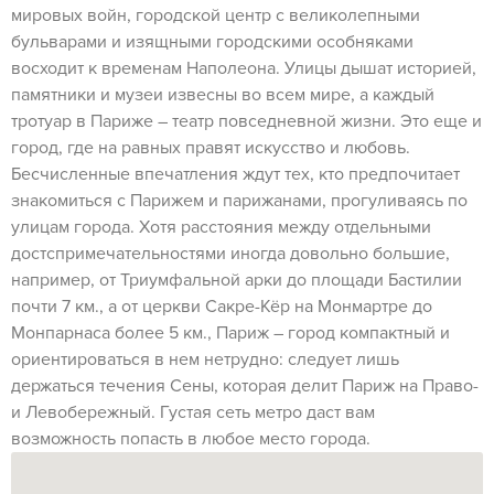
мировых войн, городской центр с великолепными
бульварами и изящными городскими особняками
восходит к временам Наполеона. Улицы дышат историей,
памятники и музеи извесны во всем мире, а каждый
тротуар в Париже – театр повседневной жизни. Это еще и
город, где на равных правят искусство и любовь.
Бесчисленные впечатления ждут тех, кто предпочитает
знакомиться с Парижем и парижанами, прогуливаясь по
улицам города. Хотя расстояния между отдельными
достспримечательностями иногда довольно большие,
например, от Триумфальной арки до площади Бастилии
почти 7 км., а от церкви Сакре-Кёр на Монмартре до
Монпарнаса более 5 км., Париж – город компактный и
ориентироваться в нем нетрудно: следует лишь
держаться течения Сены, которая делит Париж на Право-
и Левобережный. Густая сеть метро даст вам
возможность попасть в любое место города.