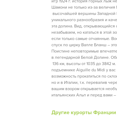
игр 1924 г. история горных лыж н
Шамони не только из-за величия М
высочайшей вершины Западной Е
уникального разнообразия и каче
эта долина. Вид, открывающийся с
незабываем, но кататься в этой зо
если только самые отчаянные. В
спуск по цирку Валле Бланш – это
Поистине неповторимые впечатлен
в легендарной Белой Долине. Об
136 км, высоты от 1035 до 3842 м
подъемнике Aiguille du Midi у вас
возможность прокатиться по скло
но и в Италии, т.к. перевалив че
вашим взором открывается необ
итальянских Альп и перед вами –
Другие курорты Франции