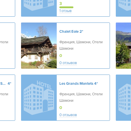
3
1 отзыв
Chalet Eole
2*
Отели
Франция, Шамони, Отели
Шамони
0
0 отзывов
Les Aiglons Resort & Spa
4*
Les Grands Montets
4*
Отели
Франция, Шамони, Отели
Шамони
0
0 отзывов