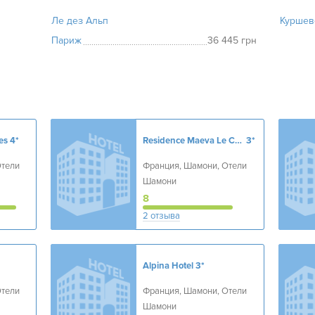
Ле дез Альп
Куршев
Париж
36 445 грн
es
4*
Residence Maeva Le Chamois Blanc
3*
Отели
Франция, Шамони, Отели
Шамони
8
2 отзыва
Alpina Hotel
3*
Отели
Франция, Шамони, Отели
Шамони