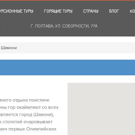
УРСИОННЫЕ ТУРЫ
ГОРЯЩИЕ ТУРЫ
СТРАНЫ
БЛОГ
КО
Г. ПОЛТАВА, УЛ. СОБОРНОСТИ, 77А
Шамони
него отдыха поистине
ны гор окаймляют со всех
является город Шамони),
х столетий очаровывает
емен первых Олимпийских