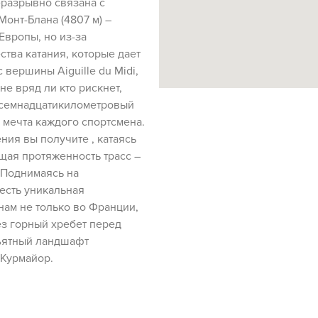
еразрывно связана с
онт-Блана (4807 м) –
вропы, но из-за
ства катания, которые дает
 вершины Aiguille du Midi,
не вряд ли кто рискнет,
осемнадцатикилометровый
 мечта каждого спортсмена.
ия вы получите , катаясь
щая протяженность трасс –
. Поднимаясь на
 есть уникальная
нам не только во Франции,
рез горный хребет перед
ъятный ландшафт
 Курмайор.