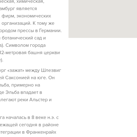
ческая, химическая,
Гамбург является
 фирм, экономических
 организаций. К тому же
ородом прессы в Германии.
 ботанический сад и
s). Символом города
132-метровая башня церкви
).
рг «зажат» между Шлезвиг
ей Саксонией на юге. Он
льба, примерно на
где Эльба впадает в
илегают реки Альстер и
а началась в 8 веке н.э. с
ежащей сегодня в районе
нтеграции в Франкенрайх