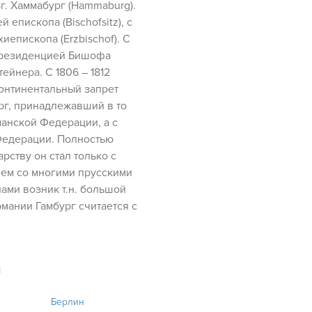
г. Хаммабург (Hammaburg).
й епископа (Bischofsitz), с
иепископа (Erzbischof). С
, резиденцией Бишофа
ейнера. С 1806 – 1812
онтинентальный запрет
бург, принадлежавший в то
анской Федерации, а с
Федерации. Полностью
рству он стал только с
нием со многими прусскими
ами возник т.н. большой
мании Гамбург считается с
и
Берлин