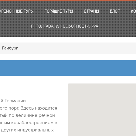
УРСИОННЫЕ ТУРЫ
ГОРЯЩИЕ ТУРЫ
СТРАНЫ
БЛОГ
КО
Г. ПОЛТАВА, УЛ. СОБОРНОСТИ, 77А
Гамбург
ей Германии.
го порт. Здесь находится
тый по величине речной
онным кораблестроением в
 других индустриальных