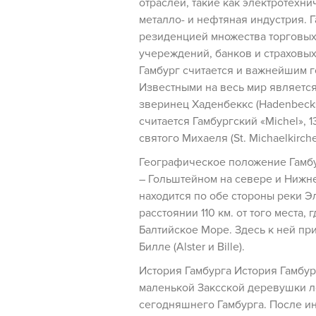
отраслей, такие как электротехни
металло- и нефтяная индустрия. 
резиденцией множества торговых
учереждений, банков и страховых
Гамбург считается и важнейшим г
Известными на весь мир является
зверинец Хаденбеккс (Hadenbeck
считается Гамбургский «Michel», 
святого Михаеля (St. Michaelkirche
Географическое положение Гамбу
– Гольштейном на севере и Нижн
находится по обе стороны реки Э
расстоянии 110 км. от того места, 
Балтийское Море. Здесь к ней пр
Билле (Alster и Bille).
История Гамбурга История Гамбург
маленькой Заксской деревушки л
сегодняшнего Гамбурга. После и