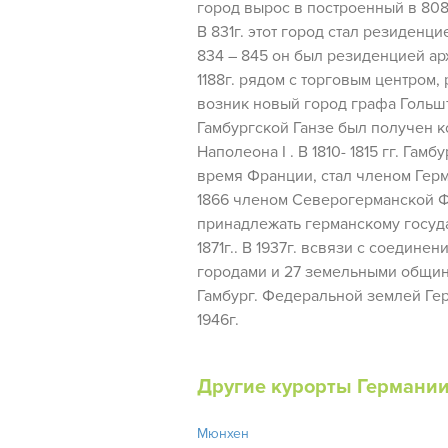
город вырос в построенный в 808
В 831г. этот город стал резиденцие
834 – 845 он был резиденцией арх
1188г. рядом с торговым центром
возник новый город графа Гольшт
Гамбургской Ганзе был получен к
Наполеона I . В 1810- 1815 гг. Гам
время Франции, стал членом Герм
1866 членом Северогерманской 
принадлежать германскому госуда
1871г.. В 1937г. всвязи с соедине
городами и 27 земельными общин
Гамбург. Федеральной землей Гер
1946г.
Другие курорты Германи
Мюнхен