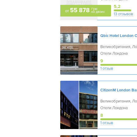
5,2
грн
55 878
от
на двоих
13 отзывов
Qbic Hotel London C
Великобритания, Ло
Отели Лондона
9
1 отзыв
Великобритания, Ло
Отели Лондона
8
1 отзыв