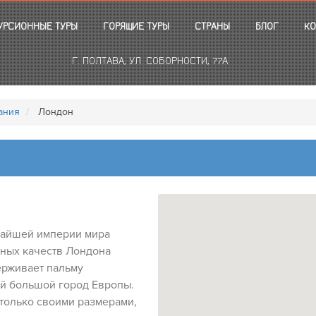
УРСИОННЫЕ ТУРЫ
ГОРЯЩИЕ ТУРЫ
СТРАНЫ
БЛОГ
КО
Г. ПОЛТАВА, УЛ. СОБОРНОСТИ, 77А
ания
Лондон
чайшей империи мира
ьных качеств Лондона
держивает пальму
ый большой город Европы.
только своими размерами,