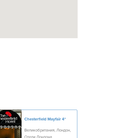
Chesterfield Mayfair
4*
Великобритания, Лондон,
Отели Лондона