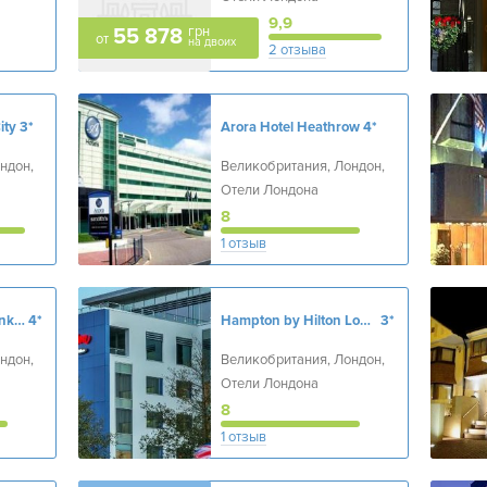
9,9
грн
55 878
от
на двоих
2 отзыва
ity
3*
Arora Hotel Heathrow
4*
ндон,
Великобритания, Лондон,
Отели Лондона
8
1 отзыв
CitizenM London Bankside
4*
Hampton by Hilton London Luton Airport
3*
ндон,
Великобритания, Лондон,
Отели Лондона
8
1 отзыв