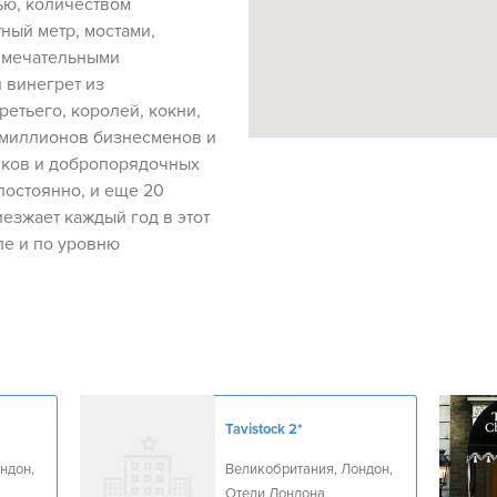
ью, количеством
ный метр, мостами,
имечательными
 винегрет из
етьего, королей, кокни,
 миллионов бизнесменов и
иков и добропорядочных
постоянно, и еще 20
иезжает каждый год в этот
ле и по уровню
Tavistock
2*
ндон,
Великобритания, Лондон,
Отели Лондона