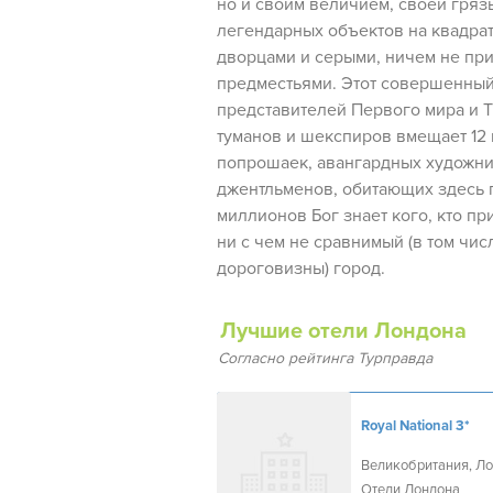
но и своим величием, своей гряз
легендарных объектов на квадрат
дворцами и серыми, ничем не пр
предместьями. Этот совершенный
представителей Первого мира и Тр
туманов и шекспиров вмещает 12
попрошаек, авангардных художн
джентльменов, обитающих здесь 
миллионов Бог знает кого, кто пр
ни с чем не сравнимый (в том чис
дороговизны) город.
Лучшие отели Лондона
Согласно рейтинга Турправда
Royal National
3*
Великобритания, Ло
Отели Лондона