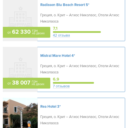
Radisson Blu Beach Resort
5*
Греция, о. Крит – Агиос Николаос, Отели Агиос
Николаоса
7,1
грн
62 330
от
на двоих
42 отзыва
Mistral Mare Hotel
4*
Греция, о. Крит – Агиос Николаос, Отели Агиос
Николаоса
6,9
грн
38 007
от
на двоих
7 отзывов
Rea Hotel
3*
Греция, о. Крит – Агиос Николаос, Отели Агиос
Николаоса