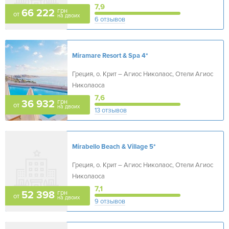
7,9
грн
66 222
от
на двоих
6 отзывов
Miramare Resort & Spa
4*
Греция, о. Крит – Агиос Николаос, Отели Агиос
Николаоса
7,6
грн
36 932
от
на двоих
13 отзывов
Mirabello Beach & Village
5*
Греция, о. Крит – Агиос Николаос, Отели Агиос
Николаоса
7,1
грн
52 398
от
на двоих
9 отзывов