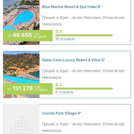
Blue Marine Resort & Spa Hotel
5*
Греция, о. Крит – Агиос Николаос, Отели Агиос
Николаоса
8,3
грн
46 655
от
на двоих
18 отзывов
Daios Cove Luxury Resort & Villas
5*
Греция, о. Крит – Агиос Николаос, Отели Агиос
Николаоса
8,2
грн
131 278
от
на двоих
6 отзывов
Candia Park Village
4*
Греция, о. Крит – Агиос Николаос, Отели Агиос
Николаоса