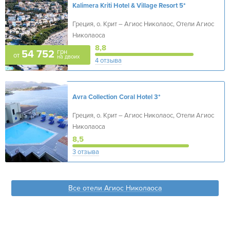
Kalimera Kriti Hotel & Village Resort
5*
Греция, о. Крит – Агиос Николаос, Отели Агиос
Николаоса
8,8
грн
54 752
от
на двоих
4 отзыва
Avra Collection Coral Hotel
3*
Греция, о. Крит – Агиос Николаос, Отели Агиос
Николаоса
8,5
3 отзыва
Все отели Агиос Николаоса