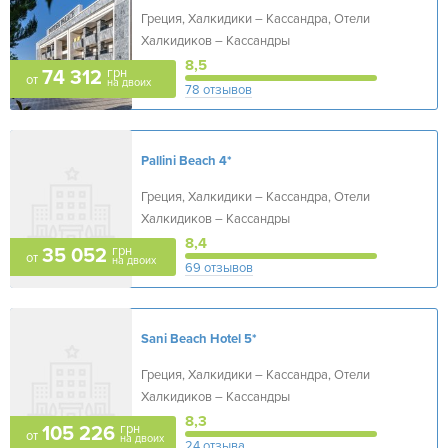
Греция, Халкидики – Кассандра, Отели
Халкидиков – Кассандры
8,5
грн
74 312
от
на двоих
78 отзывов
Pallini Beach
4*
Греция, Халкидики – Кассандра, Отели
Халкидиков – Кассандры
8,4
грн
35 052
от
на двоих
69 отзывов
Sani Beach Hotel
5*
Греция, Халкидики – Кассандра, Отели
Халкидиков – Кассандры
8,3
грн
105 226
от
на двоих
24 отзыва