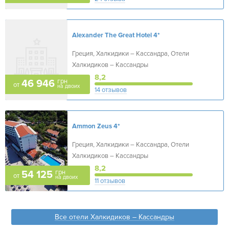
Alexander The Great Hotel
4*
Греция, Халкидики – Кассандра, Отели
Халкидиков – Кассандры
8,2
грн
46 946
от
на двоих
14 отзывов
Ammon Zeus
4*
Греция, Халкидики – Кассандра, Отели
Халкидиков – Кассандры
8,2
грн
54 125
от
на двоих
11 отзывов
Все отели Халкидиков – Кассандры