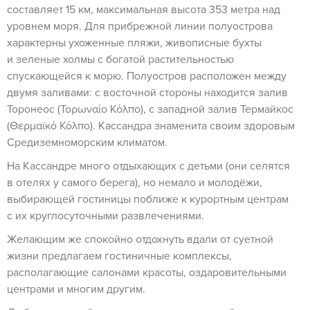
составляет 15 км, максимальная высота 353 метра над
уровнем моря. Для прибрежной линии полуострова
характерны ухоженные пляжи, живописные бухты
и зеленые холмы с богатой растительностью
спускающейся к морю. Полуостров расположен между
двумя заливами: с восточной стороны находится залив
Торонеос (Τορωναίο Κόλπο), с западной залив Термайкос
(Θερμαϊκό Κόλπο). Кассандра знаменита своим здоровым
Средиземноморским климатом.
На Кассандре много отдыхающих с детьми (они селятся
в отелях у самого берега), но немало и молодёжи,
выбирающей гостиницы поближе к курортным центрам
с их круглосуточными развлечениями.
Желающим же спокойно отдохнуть вдали от суетной
жизни предлагаем гостиничные комплексы,
располагающие салонами красоты, оздаровительными
центрами и многим другим.