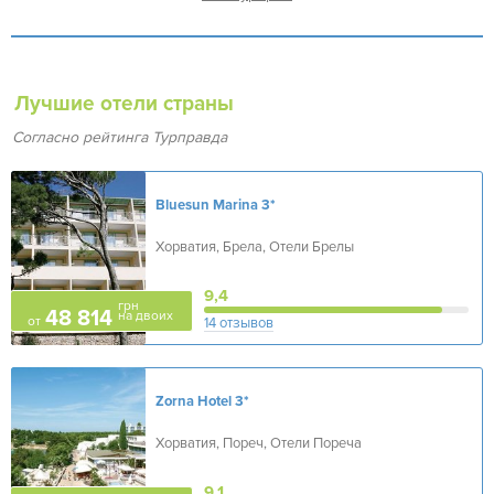
Лучшие отели страны
Согласно рейтинга Турправда
Bluesun Marina
3*
Хорватия, Брела, Отели Брелы
9,4
грн
48 814
на двоих
от
14 отзывов
Zorna Hotel
3*
Хорватия, Пореч, Отели Пореча
9,1