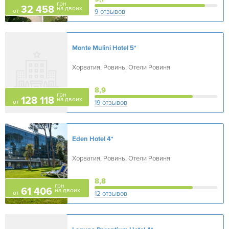
грн
32 458
на двоих
от
9 отзывов
Monte Mulini Hotel
5*
Хорватия, Ровинь, Отели Ровиня
8,9
грн
128 118
на двоих
от
19 отзывов
Eden Hotel
4*
Хорватия, Ровинь, Отели Ровиня
8,8
грн
61 406
на двоих
от
12 отзывов