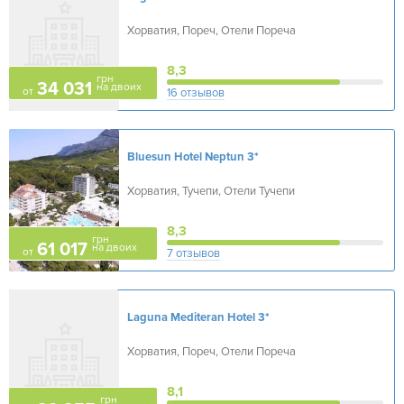
Хорватия, Пореч, Отели Пореча
8,3
грн
34 031
на двоих
от
16 отзывов
Bluesun Hotel Neptun
3*
Хорватия, Тучепи, Отели Тучепи
8,3
грн
61 017
на двоих
от
7 отзывов
Laguna Mediteran Hotel
3*
Хорватия, Пореч, Отели Пореча
8,1
грн