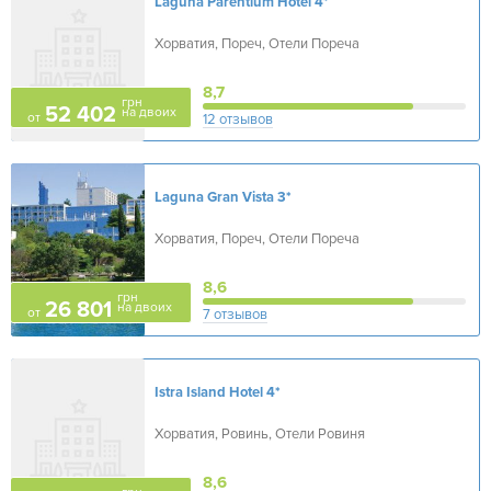
Laguna Parentium Hotel
4*
Хорватия, Пореч, Отели Пореча
8,7
грн
52 402
на двоих
от
12 отзывов
Laguna Gran Vista
3*
Хорватия, Пореч, Отели Пореча
8,6
грн
26 801
на двоих
от
7 отзывов
Istra Island Hotel
4*
Хорватия, Ровинь, Отели Ровиня
8,6