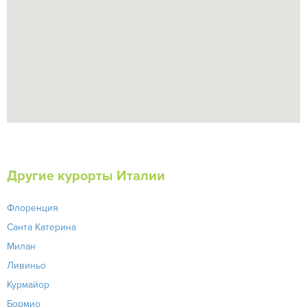
Другие курорты Италии
Флоренция
Санта Катерина
Милан
Ливиньо
Курмайор
Бормио