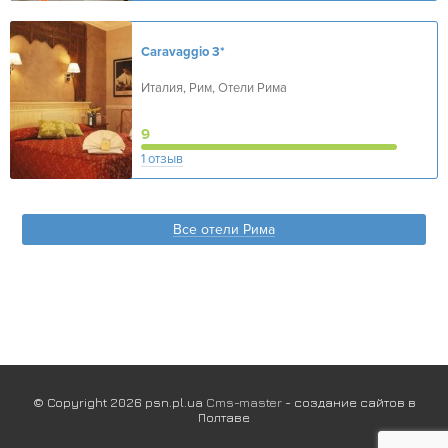
Caravaggio
3*
Италия, Рим, Отели Рима
9
1 отзыв
Все отели Рима
© Copyright 2026 psn.pl.ua
Cms-master
- создание сайтов в
Полтаве