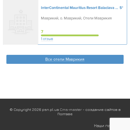
InterContinental Mauritius Resort Balaclava Fort
5*
Маврикий, о. Маврикий, Отели Маврикия
7
1 отзыв
Все отели Маврикия
© Copyright 2026 psn.pl.ua
Cms-master
- создание сайтов в
Полтаве
Наши партнеры