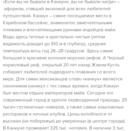
«Если вы не бывали в Канкуне, вы не бывали нигде» –
афоризм, ставший аксиомой для всех любителей
путешествий. Канкун – самое посещаемое место в
Карибском бассейне, знаменитое замечательными
пляжами и впечатляющими руинами индейцев майя.
Воды здесь теплые и кристально чистые (летом
видимость доходит до 100 м в глубину), средняя
температура весь год 26–28 градусов. Здесь самая
большая и красивая колония морских рифов. А Черный
коралловый риф, открытый 20 лет назад Жаком Кусто,
собирает любителей подводного плавания со всего
мира. Для самих мексиканцев слово «канкун» является
синонимом каникул с тех самых времен, когда Канкун
был местом отдыха императоров майя. Сегодня это
современный город в ореоле первозданной природы. 25
тысяч гостиничных номеров, а также самых изысканных
ресторанов и ночных клубов. Цены колеблются от
высоких (на побережье) до умеренных (в центре города).
В Канкуне проживает 325 тыс. человек. В наличии 3 тыс.