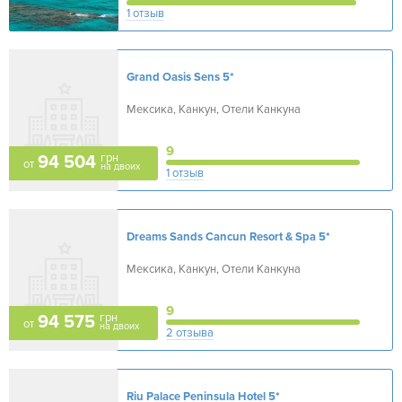
1 отзыв
Grand Oasis Sens
5*
Мексика, Канкун, Отели Канкуна
9
грн
94 504
от
на двоих
1 отзыв
Dreams Sands Cancun Resort & Spa
5*
Мексика, Канкун, Отели Канкуна
9
грн
94 575
от
на двоих
2 отзыва
Riu Palace Peninsula Hotel
5*