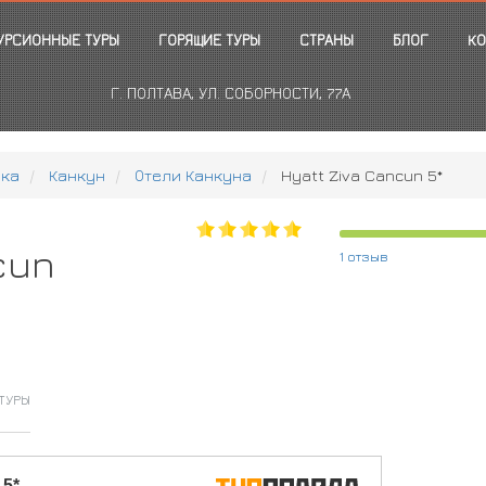
УРСИОННЫЕ ТУРЫ
ГОРЯЩИЕ ТУРЫ
СТРАНЫ
БЛОГ
КО
Г. ПОЛТАВА, УЛ. СОБОРНОСТИ, 77А
ика
Канкун
Отели Канкуна
Hyatt Ziva Cancun 5*
cun
1 отзыв
ТУРЫ