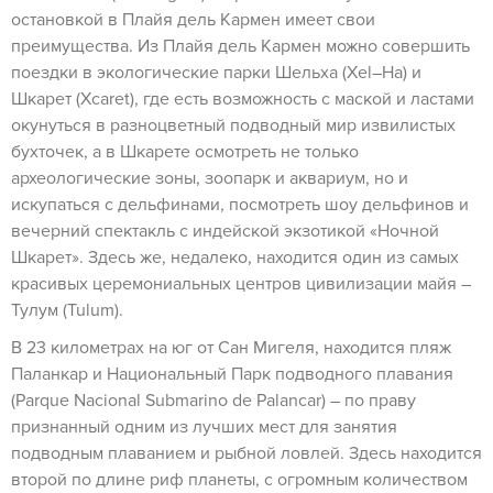
остановкой в Плайя дель Кармен имеет свои
преимущества. Из Плайя дель Кармен можно совершить
поездки в экологические парки Шельха (Xel–Ha) и
Шкарет (Xcaret), где есть возможность с маской и ластами
окунуться в разноцветный подводный мир извилистых
бухточек, а в Шкарете осмотреть не только
археологические зоны, зоопарк и аквариум, но и
искупаться с дельфинами, посмотреть шоу дельфинов и
вечерний спектакль с индейской экзотикой «Ночной
Шкарет». Здесь же, недалеко, находится один из самых
красивых церемониальных центров цивилизации майя –
Тулум (Tulum).
В 23 километрах на юг от Сан Мигеля, находится пляж
Паланкар и Национальный Парк подводного плавания
(Parque Nacional Submarino de Palancar) – по праву
признанный одним из лучших мест для занятия
подводным плаванием и рыбной ловлей. Здесь находится
второй по длине риф планеты, с огромным количеством