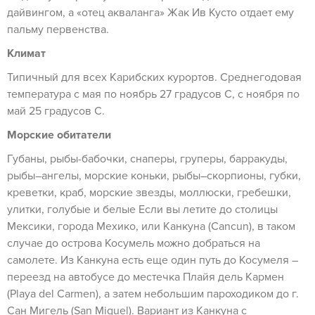
дайвингом, а «отец акваланга» Жак Ив Кусто отдает ему
пальму первенства.
Климат
Типичный для всех Карибских курортов. Среднегодовая
температура с мая по ноябрь 27 градусов С, с ноября по
май 25 градусов С.
Морские обитатели
Губаны, рыбы-бабочки, снаперы, груперы, барракуды,
рыбы–ангелы, морские коньки, рыбы–скорпионы, губки,
креветки, краб, морские звезды, моллюски, гребешки,
улитки, голубые и белые Если вы летите до столицы
Мексики, города Мехико, или Канкуна (Cancun), в таком
случае до острова Косумель можно добраться на
самолете. Из Канкуна есть еще один путь до Косумеля –
переезд на автобусе до местечка Плайя дель Кармен
(Playa del Carmen), а затем небольшим пароходиком до г.
Сан Мигель (San Miguel). Вариант из Канкуна с