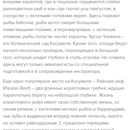
веерами кораллов, где в пещерках скрываются стайки
разноцветных рыб и кое–где торчат усы лангустов, в
соседстве с зелеными головами мурен. Здесь порхают
рыбы бабочки, рыба ангел сморит большими
немигающими глазами, а перламутровые, с зеленым
отливом, рыбы попугаи чистят кораллы. Бугор Чонкина –
это ботанический сад Косумеля. Кроме того, отсюда берут
начало несколько проходов, переходящих в большой
грот, который уходит глубоко в глубь острова. Но плавать
здесь могут только аквалангисты со специальной
подготовкой и в сопровождении инструктора.
Еще одно популярное место на Косумеле – Райский риф
(Paraiso Reef) – два длинных коралловых гребня, идущих
параллельно берегу на небольшой глубине. Жизнь
кораллового рифа имеет свою собственную жизнь, со
своим ритмом, с косячками мелких рыбок и барракудами,
чьи зубы и выдвинутая вперед нижняя челюсть, никого
не оставит равнодушным. С грациозно парящими