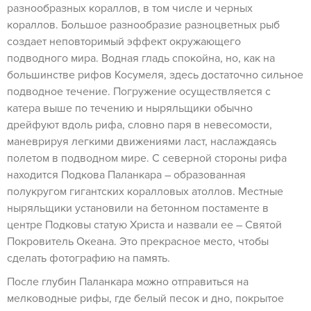
разнообразных кораллов, в том числе и черных
кораллов. Большое разнообразие разноцветных рыб
создает неповторимый эффект окружающего
подводного мира. Водная гладь спокойна, но, как на
большинстве рифов Косумеля, здесь достаточно сильное
подводное течение. Погружение осуществляется с
катера выше по течению и ныряльщики обычно
дрейфуют вдоль рифа, словно паря в невесомости,
маневрируя легкими движениями ласт, наслаждаясь
полетом в подводном мире. С северной стороны рифа
находится Подкова Паланкара – образованная
полукругом гигантских коралловых атоллов. Местные
ныряльщики установили на бетонном постаменте в
центре Подковы статую Христа и назвали ее – Святой
Покровитель Океана. Это прекрасное место, чтобы
сделать фотографию на память.
После глубин Паланкара можно отправиться на
мелководные рифы, где белый песок и дно, покрытое