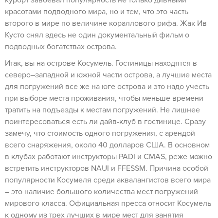
курорт завоевал популярность не только дивными
красотами подводного мира, но и тем, что это часть
второго в мире по величине кораллового рифа. Жак Ив
Кусто снял здесь не один документальный фильм о
подводных богатствах острова.
Итак, вы на острове Косумель. Гостиницы находятся в
северо–западной и южной части острова, а лучшие места
для погружений все же на юге острова и это надо учесть
при выборе места проживания, чтобы меньше времени
тратить на подъезды к местам погружений. Не лишнее
поинтересоваться есть ли дайв-клуб в гостинице. Сразу
замечу, что стоимость одного погружения, с арендой
всего снаряжения, около 40 долларов США. В основном
в клубах работают инструкторы PADI и CMAS, реже можно
встретить инструкторов NAUI и FFESSM. Причина особой
популярности Косумеля среди аквалангистов всего мира
– это наличие большого количества мест погружений
мирового класса. Официальная пресса относит Косумель
к одному из трех лучших в мире мест для занятия