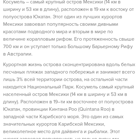
Косумель – самый крупный остров Мексики (14 км в
ширину и 53 км в длину), расположен в 19 км к востоку от
полуострова Юкатан. Этот один из лучших курортов
Мексики завоевал популярность своими дивными
красотами подводного мира и вторым в мире по
величине коралловым рифом. Его протяженность свыше
700 км и он уступает только Большому Барьерному Рифу
в Австралии.
Курортная жизнь острова сконцентрирована вдоль белых
песчаных пляжах западного побережья и занимает всего
лишь 3% всей территории острова, на остальной части
находится Национальный Парк. Косумель самый крупный
населенный остров Мексики (14 км в ширину и 53 км в
длину). Расположен в 19–ти км восточнее от полуострова
Юкатан, провинции Кинтана Роо (Quintana Roo) в
западной части Карибского моря. Это один из самых
значительных курортов Карибской Мексики,
великолепное место для дайвинга и рыбалки. Этот