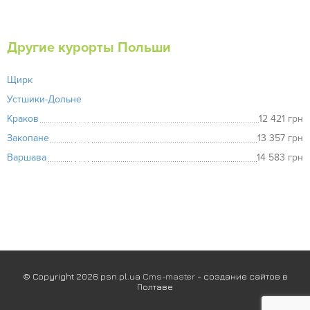
Другие курорты Польши
Щирк
Устшики-Дольне
Краков
12 421 грн
Закопане
13 357 грн
Варшава
14 583 грн
© Copyright 2026 psn.pl.ua
Cms-master
- создание сайтов в
Полтаве