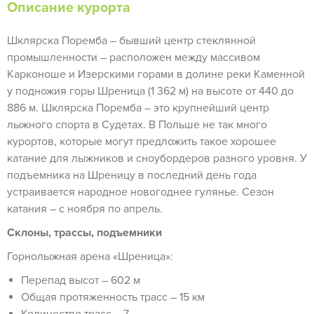
Описание курорта
Шклярска Поремба – бывший центр стеклянной
промышленности – расположен между массивом
Карконоше и Изерскими горами в долине реки Каменной
у подножия горы Шреница (1 362 м) на высоте от 440 до
886 м. Шклярска Поремба – это крупнейший центр
лыжного спорта в Судетах. В Польше не так много
курортов, которые могут предложить такое хорошее
катание для лыжников и сноубордеров разного уровня. У
подъемника на Шреницу в последний день года
устраивается народное новогоднее гулянье. Сезон
катания – с ноября по апрель.
Склоны, трассы, подъемники
Горнолыжная арена «Шреница»:
Перепад высот – 602 м
Общая протяженность трасс – 15 км