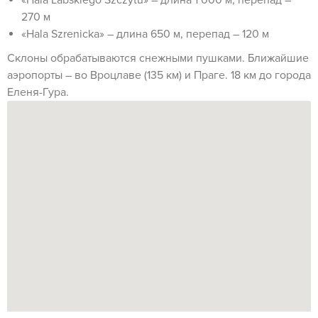
«Hala Labskiego Szczytu» – длина 1 000 м, перепад –
270 м
«Hala Szrenicka» – длина 650 м, перепад – 120 м
Склоны обрабатываются снежными пушками. Ближайшие
аэропорты – во Вроцлаве (135 км) и Праге. 18 км до города
Еленя-Гура.