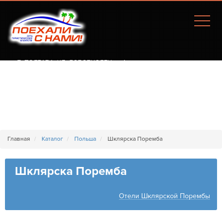
Г. ПОЛТАВА, УЛ. СОБОРНОСТИ, 77А
Главная
Каталог
Польша
Шклярска Поремба
Шклярска Поремба
Отели Шклярской Порембы