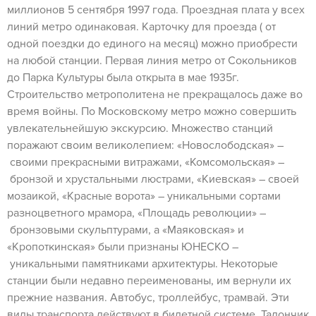
миллионов 5 сентября 1997 года. Проездная плата у всех
линий метро одинаковая. Карточку для проезда ( от
одной поездки до единого на месяц) можно приобрести
на любой станции. Первая линия метро от Сокольников
до Парка Культуры была открыта в мае 1935г.
Строительство метрополитена не прекращалось даже во
время войны. По Московскому метро можно совершить
увлекательнейшую экскурсию. Множество станций
поражают своим великолепием: «Новослободская» –
своими прекрасными витражами, «Комсомольская» –
бронзой и хрустальными люстрами, «Киевская» – своей
мозаикой, «Красные ворота» – уникальными сортами
разноцветного мрамора, «Площадь революции» –
бронзовыми скульптурами, а «Маяковская» и
«Кропоткинская» были признаны ЮНЕСКО –
уникальными памятниками архитектуры. Некоторые
станции были недавно переименованы, им вернули их
прежние названия. Автобус, троллейбус, трамвай. Эти
виды транспорта действуют в билетной системе. Талончик