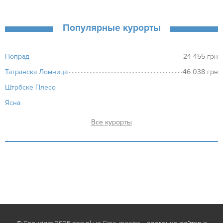
Популярные курорты
Попрад
24 455 грн
Татранска Ломница
46 038 грн
Штрбске Плесо
Ясна
курорты
© Copyright 2026 psn.pl.ua
Cms-master
- создание сайтов в